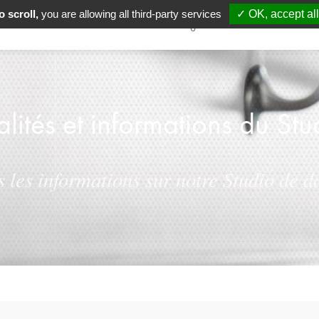
 scroll,
you are allowing all third-party services
✓ OK, accept all
Accueil
Danse
Pilâtes
Yoga
Munz Floor
L'éc
alités et informations du Stu
s les informations sur notre Studio de 