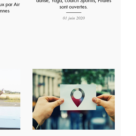
danse, Yoga, coatch Sportifs, Pilates
x par Air
sont ouvertes.
onnes
01 juin 2020