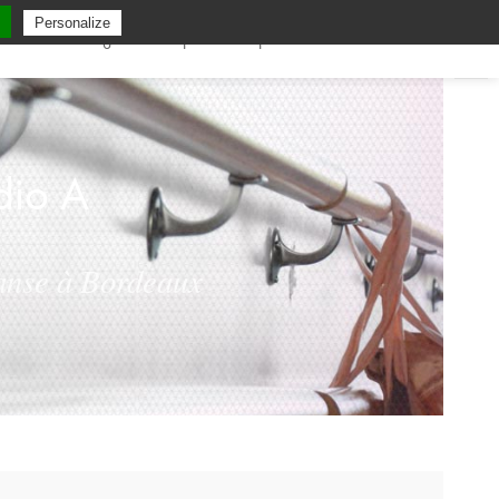
Personalize
ole
Planning
Inscription
Spectacle
Contact & accès
dio A
danse à Bordeaux