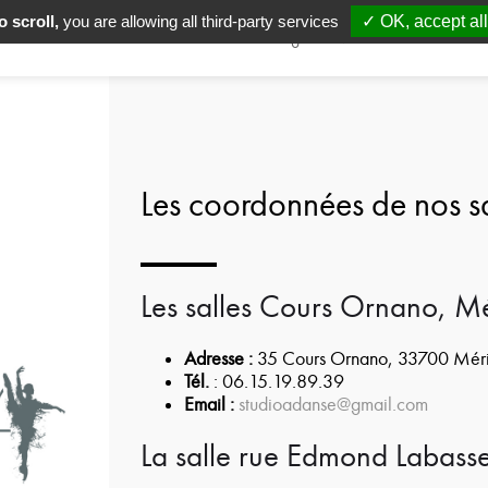
 scroll,
you are allowing all third-party services
✓ OK, accept all
Accueil
Danse
Pilâtes
Yoga
Munz Floor
L'éc
Les coordonnées de nos s
Les salles Cours Ornano, M
Adresse :
35 Cours Ornano, 33700 Mér
Tél.
: 06.15.19.89.39
Email :
studioadanse@gmail.com
La salle rue Edmond Labass