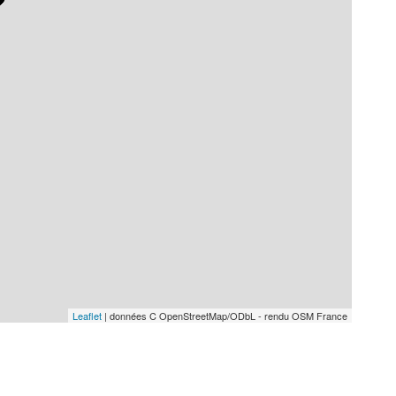
Leaflet
| données C OpenStreetMap/ODbL - rendu OSM France