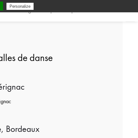
Personalize
ole
Planning
Inscription
Spectacle
Contact & accès
alles de danse
érignac
ignac
e, Bordeaux